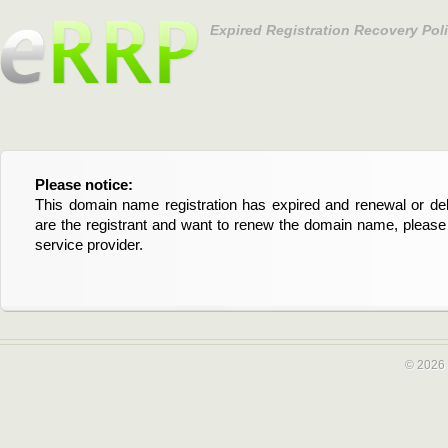
Expired Registration Recovery Pol
Please notice:
Bitte beachten Sie:
This domain name registration has expired and renewal or dele
Diese Domainregistrierung ist abgelaufen und die Verläng
are the registrant and want to renew the domain name, please 
Domain stehen an. Wenn Sie der Registrant sind und di
service provider.
verlängern möchten, kontaktieren Sie bitte Ihren Service-Provid
© 2026